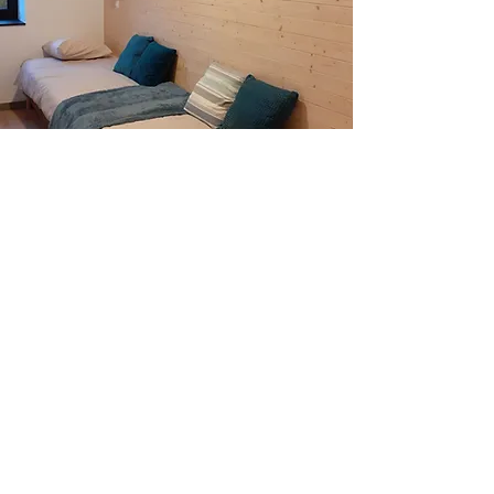
Arrivée et départ
L'enregistrement est possible à 16h00
ou sur rendez-vous.
Le check-out est possible jusqu'à 10h00
ou sur rendez-vous.